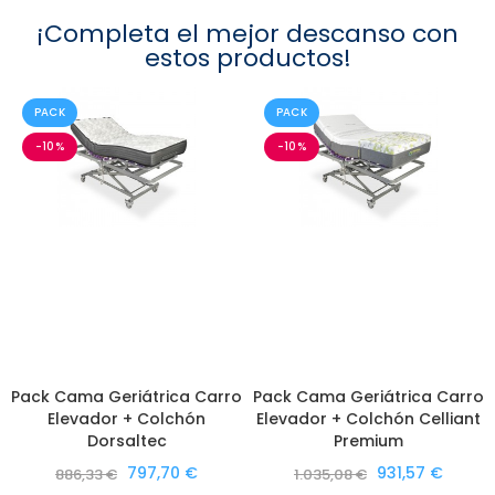
¡Completa el mejor descanso con
estos productos!
PACK
PACK
-10%
-10%
Pack Cama Geriátrica Carro
Pack Cama Geriátrica Carro
LO QUIERO
LO QUIERO
Elevador + Colchón
Elevador + Colchón Celliant
Dorsaltec
Premium
797,70 €
931,57 €
886,33 €
1.035,08 €