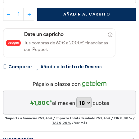
AÑADIR AL CARRITO
Date un capricho
Tus compras de 60€ a 2000€ financiadas
con Pepper.
Comparar
Añadir a la Lista de Deseos
Págalo a plazos con
41,80
€*
al mes en
cuotas
*Importe a financiar
752,43 €
/
Importe total adeudado
752,43 €
/
TIN
0,00 %
/
TAE
0,00 %
/
Ver más