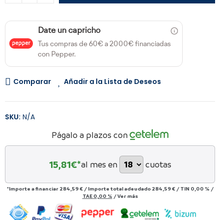
Date un capricho
Tus compras de 60€ a 2000€ financiadas
con Pepper.
Comparar
Añadir a la Lista de Deseos
SKU:
N/A
Págalo a plazos con
15,81
€*
al mes en
cuotas
*Importe a financiar
284,59 €
/
Importe total adeudado
284,59 €
/
TIN
0,00 %
/
TAE
0,00 %
/
Ver más