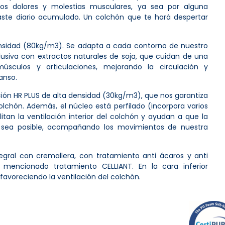
 los dolores y molestias musculares, ya sea por alguna
aste diario acumulado. Un colchón que te hará despertar
nsidad (80kg/m3). Se adapta a cada contorno de nuestro
lusiva con extractos naturales de soja, que cuidan de una
úsculos y articulaciones, mejorando la circulación y
canso.
ción HR PLUS de alta densidad (30kg/m3), que nos garantiza
olchón. Además, el núcleo está perfilado (incorpora varios
itan la ventilación interior del colchón y ayudan a que la
a sea posible, acompañando los movimientos de nuestra
egral con cremallera, con tratamiento anti ácaros y anti
l mencionado tratamiento CELLIANT. En la cara inferior
 favoreciendo la ventilación del colchón.