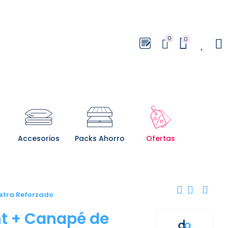
0
0
0
Accesorios
Packs Ahorro
Ofertas
xtra Reforzado
nt + Canapé de