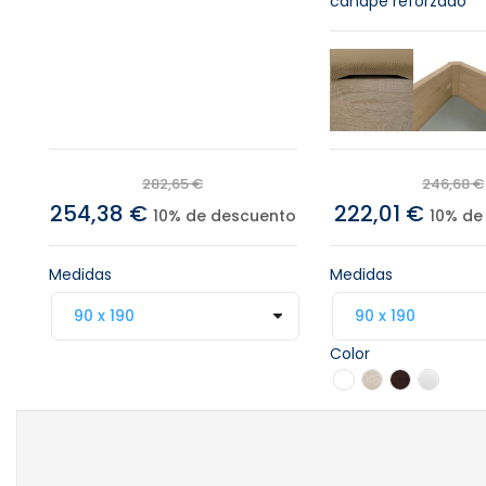
canapé reforzado
282,65 €
246,68 €
254,38 €
222,01 €
10% de descuento
10% de
Medidas
Medidas
Color