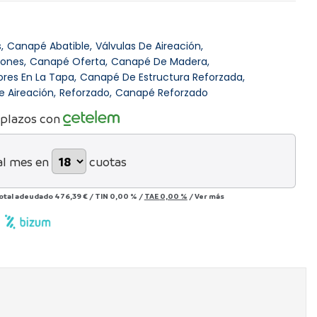
s
Canapé Abatible
Válvulas De Aireación
cones
Canapé Oferta
Canapé De Madera
res En La Tapa
Canapé De Estructura Reforzada
e Aireación
Reforzado
Canapé Reforzado
 plazos con
al mes en
cuotas
otal adeudado
476,39 €
/
TIN
0,00 %
/
TAE
0,00 %
/
Ver más