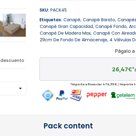
SKU:
PACK45
Etiquetas:
Canapé
Canapé Barato
Canapé
Canapé Gran Capacidad
Canapé Fondo
Ar
Canapé De Madera Max
Canapé Con Aireado
29cm De Fondo De Almacenaje
4 Válvulas D
Págalo a
 descuento
26,47
€*
*Importe a financiar
476,39 €
/
Importe t
Pack content