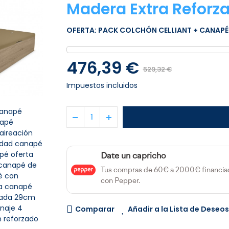
Madera Extra Reforz
OFERTA: PACK COLCHÓN CELLIANT
+ CANAPÉ
476,39 €
529,32 €
Impuestos incluidos
anapé
apé
 aireación
idad
canapé
pé oferta
Date un capricho
canapé de
Tus compras de 60€ a 2000€ financia
é con
con Pepper.
a
canapé
zada
29cm
naje
4
Comparar
Añadir a la Lista de Deseos
n
reforzado