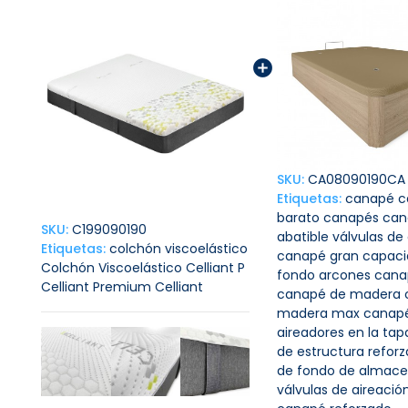
SKU:
CA08090190CA
Etiquetas:
canapé
c
barato
canapés
can
SKU:
C199090190
abatible
válvulas de
Etiquetas:
colchón
viscoelástico
canapé gran capac
Colchón Viscoelástico Celliant P
fondo
arcones
cana
Celliant Premium
Celliant
canapé de madera
madera max
canap
aireadores en la tap
de estructura refor
de fondo de almace
válvulas de aireació