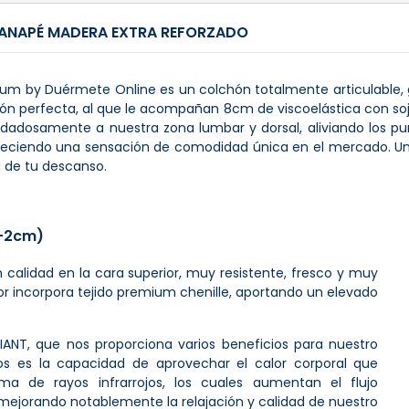
ANAPÉ MADERA EXTRA REFORZADO
emium by Duérmete Online es un colchón totalmente articulable,
ción perfecta, al que le acompañan 8cm de viscoelástica con so
idadosamente a nuestra zona lumbar y dorsal, aliviando los pu
ofreciendo una sensación de comodidad única en el mercado. U
d de tu descanso.
/-2cm)
n calidad en la cara superior, muy resistente, fresco y muy
erior incorpora tejido premium chenille, aportando un elevado
LLIANT, que nos proporciona varios beneficios para nuestro
llos es la capacidad de aprovechar el calor corporal que
a de rayos infrarrojos, los cuales aumentan el flujo
 mejorando notablemente la relajación y calidad de nuestro