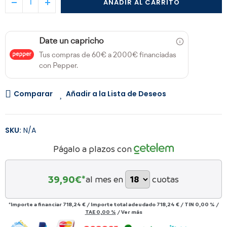
AÑADIR AL CARRITO
Date un capricho
Tus compras de 60€ a 2000€ financiadas
con Pepper.
Comparar
Añadir a la Lista de Deseos
SKU:
N/A
Págalo a plazos con
39,90
€*
al mes en
cuotas
*Importe a financiar
718,24 €
/
Importe total adeudado
718,24 €
/
TIN
0,00 %
/
TAE
0,00 %
/
Ver más