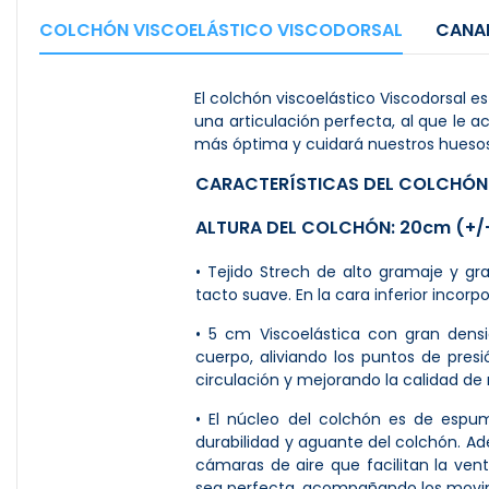
COLCHÓN VISCOELÁSTICO VISCODORSAL
CANAP
El colchón viscoelástico Viscodorsal e
una articulación perfecta, al que le
más óptima y cuidará nuestros huesos
CARACTERÍSTICAS DEL COLCHÓN
ALTURA DEL COLCHÓN: 20cm (+/
• Tejido Strech de alto gramaje y gr
tacto suave. En la cara inferior incor
• 5 cm Viscoelástica con gran den
cuerpo, aliviando los puntos de pres
circulación y mejorando la calidad de
• El núcleo del colchón es de espu
durabilidad y aguante del colchón. Ad
cámaras de aire que facilitan la vent
sea perfecta, acompañando los movimi