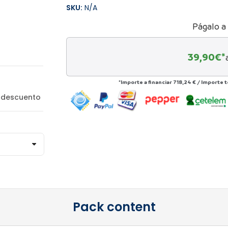
SKU:
N/A
Págalo a
39,90
€*
*Importe a financiar
718,24 €
/
Importe t
 descuento
Pack content