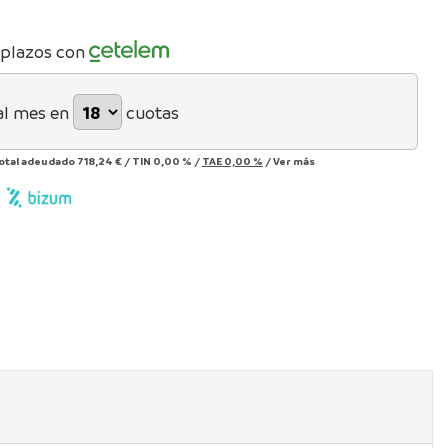
 plazos con
al mes en
cuotas
otal adeudado
718,24 €
/
TIN
0,00 %
/
TAE
0,00 %
/
Ver más