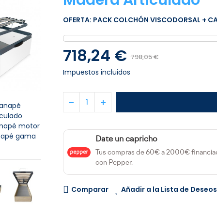
Madera Articulado
OFERTA: PACK COLCHÓN VISCODORSAL + C
718,24 €
798,05 €
Impuestos incluidos
anapé
iculado
napé motor
napé gama
Date un capricho
Tus compras de 60€ a 2000€ financia
con Pepper.
Comparar
Añadir a la Lista de Deseos