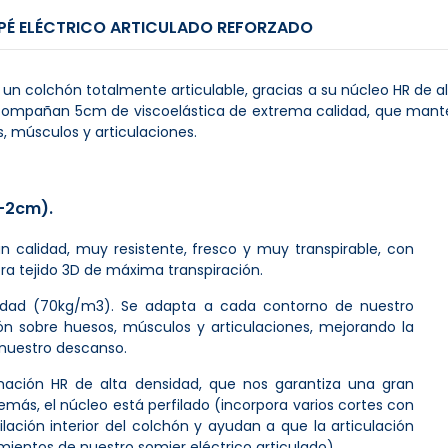
É ELÉCTRICO ARTICULADO REFORZADO
s un colchón totalmente articulable, gracias a su núcleo HR de 
 acompañan 5cm de viscoelástica de extrema calidad, que man
, músculos y articulaciones.
-2cm).
an calidad, muy resistente, fresco y muy transpirable, con
pora tejido 3D de máxima transpiración.
sidad (70kg/m3). Se adapta a cada contorno de nuestro
ión sobre huesos, músculos y articulaciones, mejorando la
 nuestro descanso.
mación HR de alta densidad, que nos garantiza una gran
emás, el núcleo está perfilado (incorpora varios cortes con
ilación interior del colchón y ayudan a que la articulación
entos de nuestro somier eléctrico articulado).