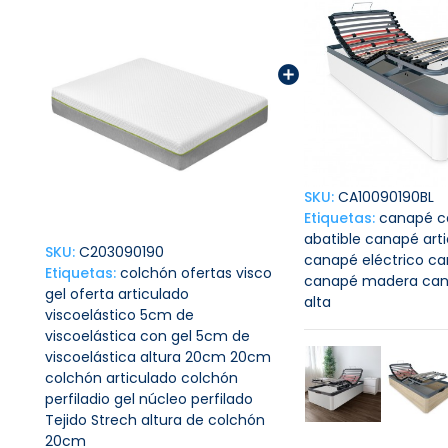
SKU:
CA10090190BL
Etiquetas:
canapé
c
abatible
canapé art
SKU:
C203090190
canapé eléctrico
ca
Etiquetas:
colchón
ofertas
visco
canapé madera
ca
gel
oferta
articulado
alta
viscoelástico
5cm de
viscoelástica con gel
5cm de
viscoelástica
altura 20cm
20cm
colchón articulado
colchón
perfiladio
gel
núcleo perfilado
Tejido Strech
altura de colchón
20cm