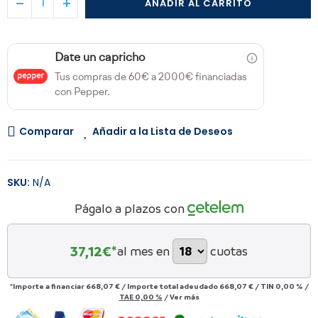
AÑADIR AL CARRITO
Date un capricho
Tus compras de 60€ a 2000€ financiadas
con Pepper.
Comparar
Añadir a la Lista de Deseos
SKU:
N/A
Págalo a plazos con
37,12
€*
al mes en
cuotas
*Importe a financiar
668,07 €
/
Importe total adeudado
668,07 €
/
TIN
0,00 %
/
TAE
0,00 %
/
Ver más