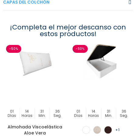
CAPAS DEL COLCHÓN
¡Completa el mejor descanso con
estos productos!
-50%
-50%
01
14
31
36
01
14
31
36
Días
Horas
Min.
Seg.
Días
Horas
Min.
Seg.
Almohada Viscoelástica
LO QUIERO
LO QUIERO
+1
Aloe Vera