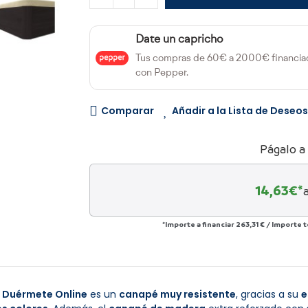
Date un capricho
Tus compras de 60€ a 2000€ financia
con Pepper.
Comparar
Añadir a la Lista de Deseos
Págalo a
14,63
€*
*Importe a financiar
263,31 €
/
Importe t
e Duérmete Online
es un
canapé muy resistente
, gracias a su
e