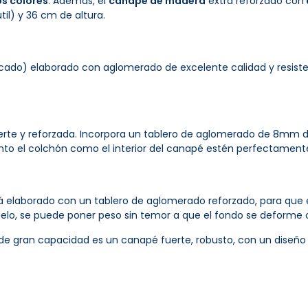
os colores
. Además, el
canapé de madera
extra reforzado con
il) y 36 cm de altura.
do) elaborado con aglomerado de excelente calidad y resistenc
erte y reforzada. Incorpora un tablero de aglomerado de 8mm d
nto el colchón como el interior del canapé estén perfectamente
tá elaborado con un tablero de aglomerado reforzado, para que
suelo, se puede poner peso sin temor a que el fondo se deform
 de gran capacidad es un canapé fuerte, robusto, con un diseño d