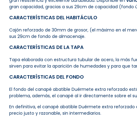
gran resistencia y excelente durabilidad. Disponible en
vari
gran capacidad, gracias a sus 29cm de capacidad (fondo út
CARACTERÍSTICAS DEL HABITÁCULO
Cajón reforzado de 30mm de grosor, (el máximo en el merca
sus 29cm de fondo de almacenaje.
CARACTERÍSTICAS DE LA TAPA
Tapa elaborada con estructura tubular de acero, la más fu
sirven para evitar la aparición de humedades y para que ta
CARACTERÍSTICAS DEL FONDO
El fondo del canapé abatible Duérmete extra reforzado es
problema, además, el canapé al ir directamente sobre el 
En definitiva, el canapé abatible Duérmete extra reforzado
precio justo y razonable, sin intermediarios.