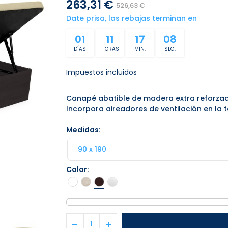
263,31 €
526,63 €
Date prisa, las rebajas terminan en
01
11
17
07
DÍAS
HORAS
MIN.
SEG.
Impuestos incluidos
Canapé abatible de madera extra reforza
Incorpora aireadores de ventilación en la t
Medidas
Color