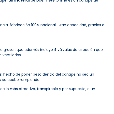
apertura lateral
de Duérmete Online es un canapé de
ia, fabricación 100% nacional. Gran capacidad, gracias a
e grosor, que además incluye 4 válvulas de aireación que
 ventilados.
 el hecho de poner peso dentro del canapé no sea un
e o se acabe rompiendo.
e lo más atractivo, transpirable y por supuesto, a un