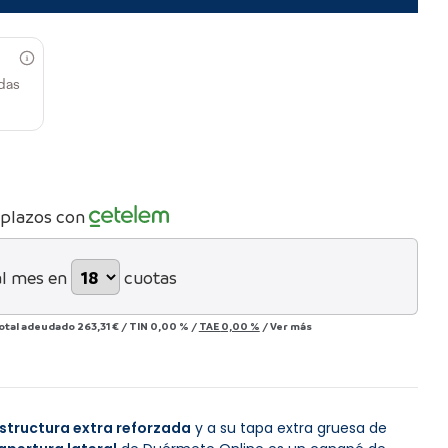
das
 plazos con
al mes en
cuotas
otal adeudado
263,31 €
/
TIN
0,00 %
/
TAE
0,00 %
/
Ver más
structura extra reforzada
y a su tapa extra gruesa de