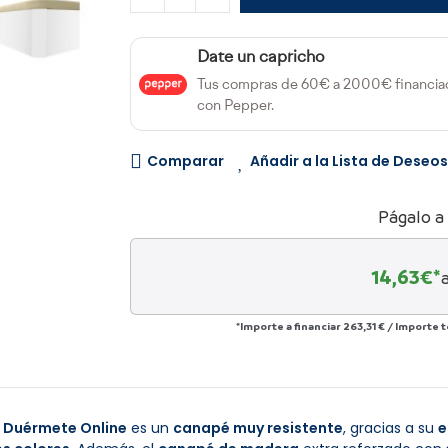
Date un capricho
Tus compras de 60€ a 2000€ financia
con Pepper.
Comparar
Añadir a la Lista de Deseos
Págalo a
14,63
€*
*Importe a financiar
263,31 €
/
Importe t
e Duérmete Online
es un
canapé muy resistente
, gracias a su
e