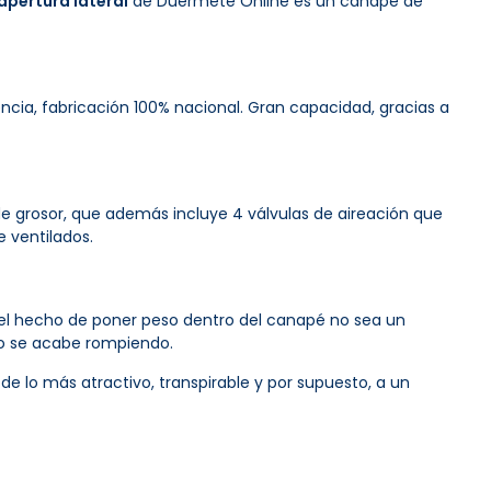
apertura lateral
de Duérmete Online es un canapé de
ia, fabricación 100% nacional. Gran capacidad, gracias a
e grosor, que además incluye 4 válvulas de aireación que
 ventilados.
 el hecho de poner peso dentro del canapé no sea un
e o se acabe rompiendo.
e lo más atractivo, transpirable y por supuesto, a un