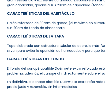
gran resistencia y excelente durabilidad. Disponible en
vari
gran capacidad, gracias a sus 29cm de capacidad (fondo út
CARACTERÍSTICAS DEL HABITÁCULO
Cajón reforzado de 30mm de grosor, (el máximo en el merca
sus 29cm de fondo de almacenaje.
CARACTERÍSTICAS DE LA TAPA
Tapa elaborada con estructura tubular de acero, la más fu
sirven para evitar la aparición de humedades y para que ta
CARACTERÍSTICAS DEL FONDO
El fondo del canapé abatible Duérmete extra reforzado es
problema, además, el canapé al ir directamente sobre el 
En definitiva, el canapé abatible Duérmete extra reforzado
precio justo y razonable, sin intermediarios.