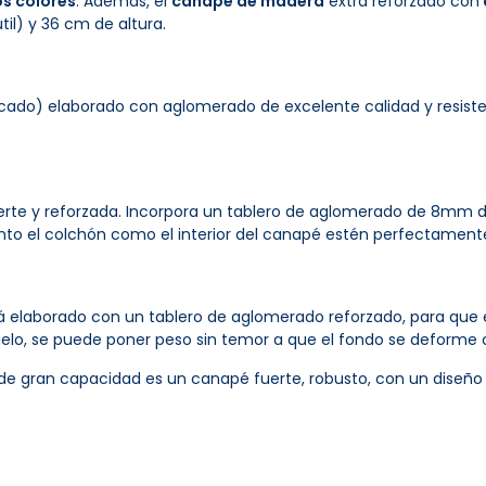
os colores
. Además, el
canapé de madera
extra reforzado con
il) y 36 cm de altura.
do) elaborado con aglomerado de excelente calidad y resistenc
erte y reforzada. Incorpora un tablero de aglomerado de 8mm d
nto el colchón como el interior del canapé estén perfectamente
tá elaborado con un tablero de aglomerado reforzado, para que
suelo, se puede poner peso sin temor a que el fondo se deform
 de gran capacidad es un canapé fuerte, robusto, con un diseño d