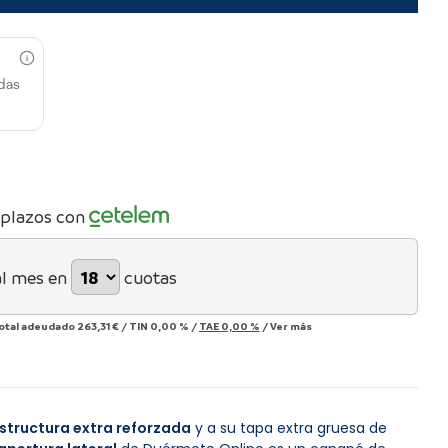
das
 plazos con
al mes en
cuotas
otal adeudado
263,31 €
/
TIN
0,00 %
/
TAE
0,00 %
/
Ver más
structura extra reforzada
y a su tapa extra gruesa de